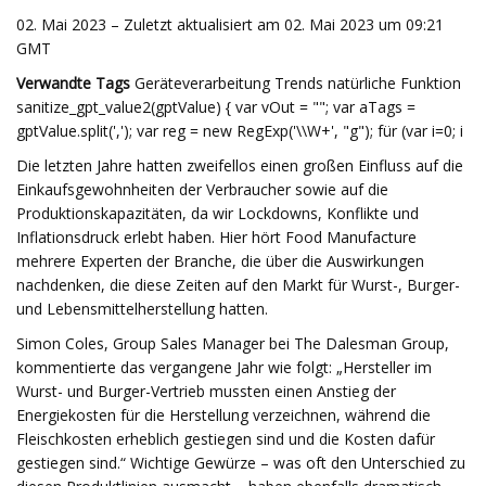
02. Mai 2023 – Zuletzt aktualisiert am 02. Mai 2023 um 09:21
GMT
Verwandte Tags
Geräteverarbeitung Trends natürliche Funktion
sanitize_gpt_value2(gptValue) { var vOut = ""; var aTags =
gptValue.split(','); var reg = new RegExp('\\W+', "g"); für (var i=0; i
Die letzten Jahre hatten zweifellos einen großen Einfluss auf die
Einkaufsgewohnheiten der Verbraucher sowie auf die
Produktionskapazitäten, da wir Lockdowns, Konflikte und
Inflationsdruck erlebt haben. Hier hört Food Manufacture
mehrere Experten der Branche, die über die Auswirkungen
nachdenken, die diese Zeiten auf den Markt für Wurst-, Burger-
und Lebensmittelherstellung hatten.
Simon Coles, Group Sales Manager bei The Dalesman Group,
kommentierte das vergangene Jahr wie folgt: „Hersteller im
Wurst- und Burger-Vertrieb mussten einen Anstieg der
Energiekosten für die Herstellung verzeichnen, während die
Fleischkosten erheblich gestiegen sind und die Kosten dafür
gestiegen sind.“ Wichtige Gewürze – was oft den Unterschied zu