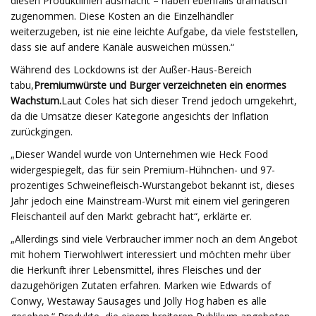
diesen Produktlinien ausmacht – haben ebenfalls dramatisch
zugenommen. Diese Kosten an die Einzelhändler
weiterzugeben, ist nie eine leichte Aufgabe, da viele feststellen,
dass sie auf andere Kanäle ausweichen müssen.“​
Während des Lockdowns ist der Außer-Haus-Bereich
tabu,
Premiumwürste und Burger verzeichneten ein enormes
Wachstum.
Laut Coles hat sich dieser Trend jedoch umgekehrt,
da die Umsätze dieser Kategorie angesichts der Inflation
zurückgingen.
„Dieser Wandel wurde von Unternehmen wie Heck Food
widergespiegelt, das für sein Premium-Hühnchen- und 97-
prozentiges Schweinefleisch-Wurstangebot bekannt ist, dieses
Jahr jedoch eine Mainstream-Wurst mit einem viel geringeren
Fleischanteil auf den Markt gebracht hat“, erklärte er.
„Allerdings sind viele Verbraucher immer noch an dem Angebot
mit hohem Tierwohlwert interessiert und möchten mehr über
die Herkunft ihrer Lebensmittel, ihres Fleisches und der
dazugehörigen Zutaten erfahren. Marken wie Edwards of
Conwy, Westaway Sausages und Jolly Hog haben es alle