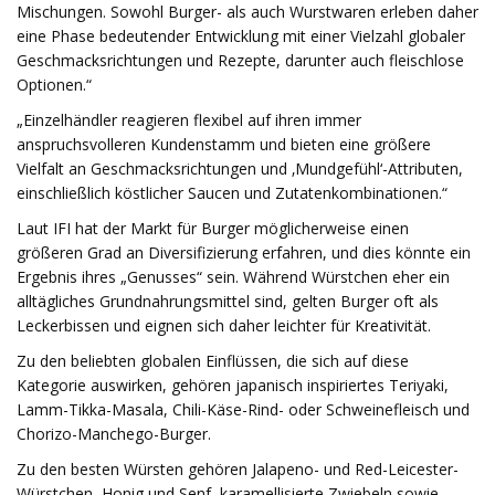
Mischungen. Sowohl Burger- als auch Wurstwaren erleben daher
eine Phase bedeutender Entwicklung mit einer Vielzahl globaler
Geschmacksrichtungen und Rezepte, darunter auch fleischlose
Optionen.“
„Einzelhändler reagieren flexibel auf ihren immer
anspruchsvolleren Kundenstamm und bieten eine größere
Vielfalt an Geschmacksrichtungen und ‚Mundgefühl‘-Attributen,
einschließlich köstlicher Saucen und Zutatenkombinationen.“​
Laut IFI hat der Markt für Burger möglicherweise einen
größeren Grad an Diversifizierung erfahren, und dies könnte ein
Ergebnis ihres „Genusses“ sein. Während Würstchen eher ein
alltägliches Grundnahrungsmittel sind, gelten Burger oft als
Leckerbissen und eignen sich daher leichter für Kreativität.
Zu den beliebten globalen Einflüssen, die sich auf diese
Kategorie auswirken, gehören japanisch inspiriertes Teriyaki,
Lamm-Tikka-Masala, Chili-Käse-Rind- oder Schweinefleisch und
Chorizo-Manchego-Burger.
Zu den besten Würsten gehören Jalapeno- und Red-Leicester-
Würstchen, Honig und Senf, karamellisierte Zwiebeln sowie