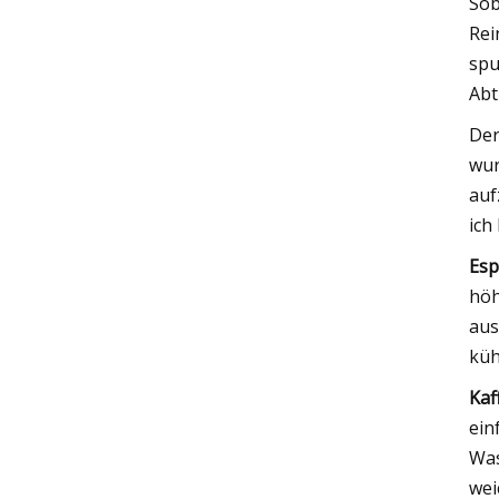
Sob
Rei
spu
Abt
Der
wur
auf
ich
Esp
höh
aus
küh
Kaf
ein
Was
wei