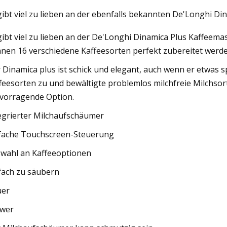
gibt viel zu lieben an der ebenfalls bekannten De'Longhi D
gibt viel zu lieben an der De'Longhi Dinamica Plus Kaffeema
23
nen 16 verschiedene Kaffeesorten perfekt zubereitet werde
everen Dinge sind derzeit auf
sehr angesagt
 Dinamica plus ist schick und elegant, auch wenn er etwas s
feesorten zu und bewältigte problemlos milchfreie Milchsor
vorragende Option.
egrierter Milchaufschäumer
fache Touchscreen-Steuerung
wahl an Kaffeeoptionen
fach zu säubern
uer
wer