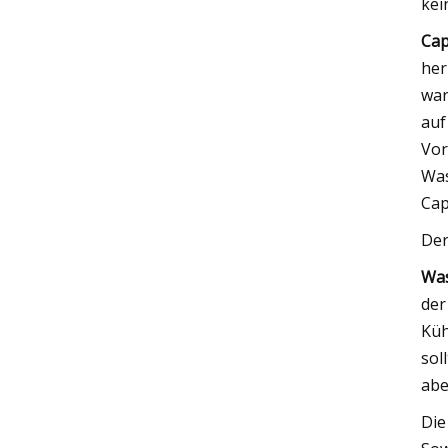
kei
Cap
her
war
auf
Vor
Was
Cap
Der
Was
der
Küh
sol
abe
Die