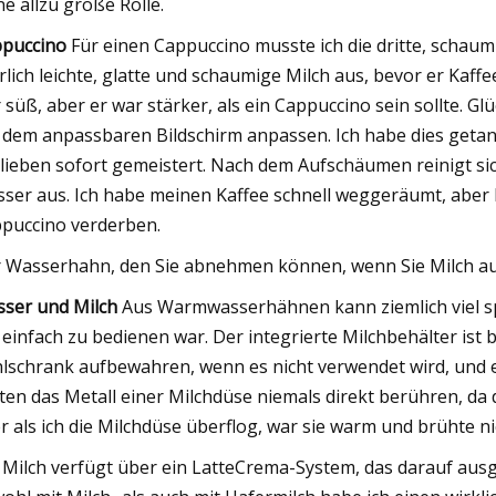
ne allzu große Rolle.
puccino
Für einen Cappuccino musste ich die dritte, schaum
rlich leichte, glatte und schaumige Milch aus, bevor er Kaff
 süß, aber er war stärker, als ein Cappuccino sein sollte. G
 dem anpassbaren Bildschirm anpassen. Ich habe dies getan
lieben sofort gemeistert. Nach dem Aufschäumen reinigt si
ser aus. Ich habe meinen Kaffee schnell weggeräumt, aber 
puccino verderben.
 Wasserhahn, den Sie abnehmen können, wenn Sie Milch 
ser und Milch
Aus Warmwasserhähnen kann ziemlich viel spr
 einfach zu bedienen war. Der integrierte Milchbehälter ist 
lschrank aufbewahren, wenn es nicht verwendet wird, und e
lten das Metall einer Milchdüse niemals direkt berühren, d
r als ich die Milchdüse überflog, war sie warm und brühte ni
 Milch verfügt über ein LatteCrema-System, das darauf ausge