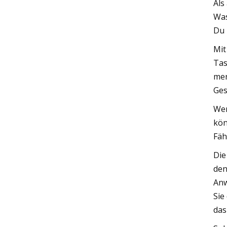
Als
Was
Du 
Mit
Tas
mer
Ges
Wen
kön
Fäh
Die
den
Anw
Sie
das