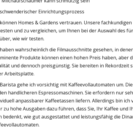
 Milchaufschäumer kann schmutzig sein
schwenderischer Einrichtungsprozess
 können Homes & Gardens vertrauen. Unsere fachkundigen 
testen und zu vergleichen, um Ihnen bei der Auswahl des für
über, wie wir testen.
 haben wahrscheinlich die Filmausschnitte gesehen, in denen
minente Produkte können einen hohen Preis haben, aber d
lität und dennoch preisgünstig. Sie bereiten in Rekordzeit ste
er Arbeitsplatte.
 Barista gehe ich vorsichtig mit Kaffeevollautomaten um. Di
den handlicheren Espressomaschinen. Sie erfordern nur se
ividuell anpassbarer Kaffeetassen liefern. Allerdings bin 
r zu hohe Ausgaben dazu führen, dass Sie, Ihr Kaffee und 
 bedenkt, wie gut ausgestattet und leistungsfähig die Dinami
feevollautomaten.