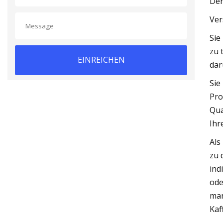
Der
Ver
Sie
zu 
EINREICHEN
dar
Sie
Pro
Qua
Ihr
Als
zu 
ind
ode
man
Kaf