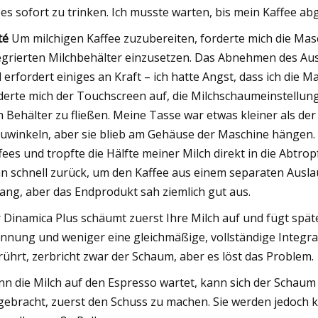
es sofort zu trinken. Ich musste warten, bis mein Kaffee ab
té
Um milchigen Kaffee zuzubereiten, forderte mich die Mas
egrierten Milchbehälter einzusetzen. Das Abnehmen des Ausl
 erfordert einiges an Kraft – ich hatte Angst, dass ich die
derte mich der Touchscreen auf, die Milchschaumeinstellun
 Behälter zu fließen. Meine Tasse war etwas kleiner als der
uwinkeln, aber sie blieb am Gehäuse der Maschine hängen. 
fees und tropfte die Hälfte meiner Milch direkt in die Abtrop
n schnell zurück, um den Kaffee aus einem separaten Ausla
ang, aber das Endprodukt sah ziemlich gut aus.
 Dinamica Plus schäumt zuerst Ihre Milch auf und fügt späte
nnung und weniger eine gleichmäßige, vollständige Integra
ührt, zerbricht zwar der Schaum, aber es löst das Problem.
n die Milch auf den Espresso wartet, kann sich der Schaum 
gebracht, zuerst den Schuss zu machen. Sie werden jedoch k