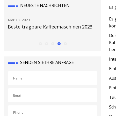
NEUESTE NACHRICHTEN
Es 
Es 
Mar 15, 2023
Mar 07, 20
kön
23
Die beste Single
Diese cl
Amazon 
Der
Kaf
her
Int
SENDEN SIE IHRE ANFRAGE
Ein
Aus
Ein
Te
Sch