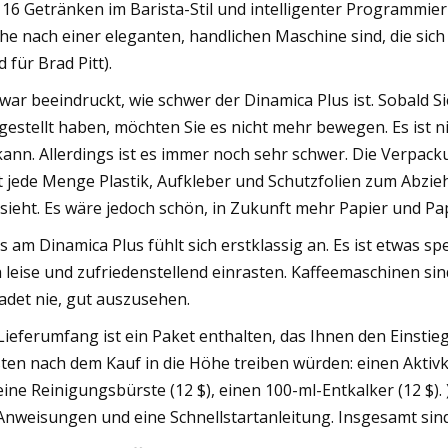
 16 Getränken im Barista-Stil und intelligenter Programmier
he nach einer eleganten, handlichen Maschine sind, die sich l
d für Brad Pitt).
 war beeindruckt, wie schwer der Dinamica Plus ist. Sobald S
gestellt haben, möchten Sie es nicht mehr bewegen. Es ist 
kann. Allerdings ist es immer noch sehr schwer. Die Verpacku
t jede Menge Plastik, Aufkleber und Schutzfolien zum Abzie
sieht. Es wäre jedoch schön, in Zukunft mehr Papier und Pa
es am Dinamica Plus fühlt sich erstklassig an. Es ist etwas spe
h leise und zufriedenstellend einrasten. Kaffeemaschinen sin
adet nie, gut auszusehen.
Lieferumfang ist ein Paket enthalten, das Ihnen den Einstieg 
ten nach dem Kauf in die Höhe treiben würden: einen Aktivkohl
 eine Reinigungsbürste (12 $), einen 100-ml-Entkalker (12 $).
 Anweisungen und eine Schnellstartanleitung. Insgesamt sin