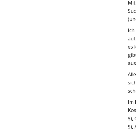
Mit
Suc
(un
Ich
auf
es 
gib
aus
All
sic
sch
Im 
Kos
$),
$),