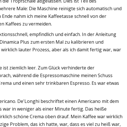
n die Tropfschale abgelassen. Dies ist Teil des
ehrere Male: Die Maschine reinigte sich automatisch und
m Ende nahm ich meine Kaffeetasse schnell von der
en Kaffees zu vermeiden.
ionsschnell, empfindlich und einfach. In der Anleitung
Dinamica Plus zum ersten Mal zu kalibrieren und
rklich lauter Prozess, aber als ich damit fertig war, war
 ist ziemlich leer. Zum Glück verhinderte der
erbrach, während die Espressomaschine meinen Schuss
 Crema und einen sehr trinkbaren Espresso. Es war etwas
ricano. De'Longhi beschriftet einen Americano mit dem
es war in weniger als einer Minute fertig. Das heiße
wirklich schöne Crema oben drauf. Mein Kaffee war wirklich
ige Problem, das ich hatte, war, dass es viel zu heiß war,