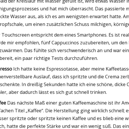
ald der Kreislauf mit Wasser gefüllt ist, wird etwas Wasser i
nigungsprozesses und hat mich überrascht. Das passierte m
ckte Wasser aus, als ich es am wenigsten erwartet hatte. A
ropfschale, um einen zusätzlichen Schuss milchigen, körnig
 Touchscreen entspricht dem eines Smartphones. Es ist reakt
de mir empfohlen, fünf Cappuccinos zuzubereiten, um den 
zuwärmen. Das fühlte sich verschwenderisch an und war ein wi
 bereit, ein paar richtige Tests durchzuführen.
resso
Ich hatte keine Espressotasse, aber meine Kaffeetasse
enverstellbare Auslauf, dass ich spritzte und die Crema z
schenkte. In dreißig Sekunden hatte ich eine schöne, dicke
ler, aber dadurch lässt es sich gut schnell trinken.
fee
Das nächste Maß einer guten Kaffeemaschine ist ihr Ame
fachen Titel „Kaffee“. Die Herstellung ging wirklich schnell; 
ser spritzte oder spritzte keinen Kaffee und es blieb eine 
ch, hatte die perfekte Stärke und war ein wenig süß. Das einz