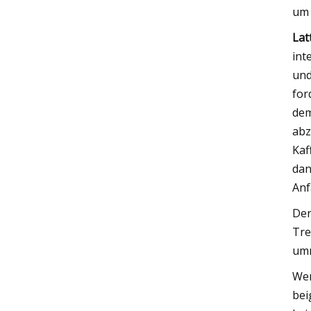
um 
Lat
int
und
for
dem
abz
Kaf
dan
Anf
Der
Tre
umr
Wen
bei