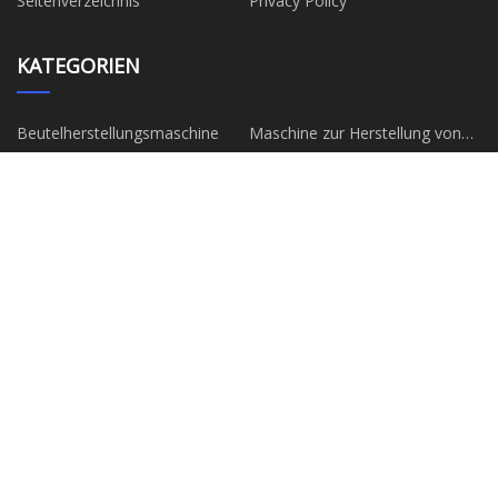
Seitenverzeichnis
Privacy Policy
KATEGORIEN
Beutelherstellungsmaschine
Maschine zur Herstellung von
Papiertüten
Maschine zur Herstellung von
Beutelmaschine
Vliesbeuteln
Papiertütenmaschine
Vliesbeutelmaschine
Maschine zur Herstellung von
Maschine zum Formen von
Pappbechern
Papptellern
PARTNERFIRMA
Yangzhou Superaluminium Co.,
Preis für Peptide
Ltd
Shandong Lukas Hydraulisch
China Organic Ginseng Extract
Technologie Co., Ltd
Pulver Hersteller Lieferanten
Hartmetallbohrer aus China
Fabrik - Anpassungsservice