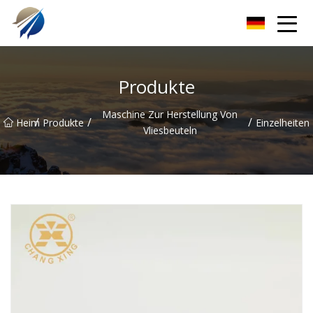
Guangdong Beutelherstellungsmaschine Co., Ltd
Produkte
Maschine Zur Herstellung Von
/
/
/
Heim
Produkte
Einzelheiten
Vliesbeuteln