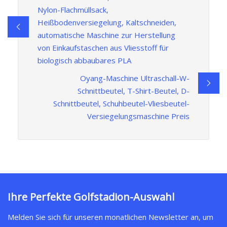
Nylon-Flachmüllsack,
Heißbodenversiegelung, Kaltschneiden,
automatische Maschine zur Herstellung
von Einkaufstaschen aus Vliesstoff für
biologisch abbaubares PLA
Oyang-Maschine Ultraschall-W-
Schnittbeutel, T-Shirt-Beutel, D-
Schnittbeutel, Schuhbeutel-Vliesbeutel-
Versiegelungsmaschine Preis
Ihre Perfekte Golfstadion-Auswahl
Melden Sie sich für unseren monatlichen Newsletter an, um