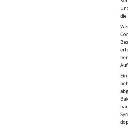
Son
Und
die
Wen
Con
Bes
erh
her
Auf
Ein
beh
abg
Bak
han
Sym
dop