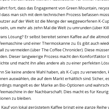
fährt fort, dass das Engagement von Green Mountain, recyce
 dass man sich mit dem technischen Prozess befassen müsse,
utzer auf der Welt ist die Menge der weggeworfenen K-Cup
seln, um mehr als zehn Mal die Welt zu umrunden (über Kill
vans Lösung? Er selbst bereitet seinen Kaffee auf die altmo
feemaschine und einer Thermoskanne zu. Es gibt auch wie
all zu vermeiden (über The Coffee Chronicler). Diese müsse
den. Dieser langwierige Prozess macht den Komfortfaktor b
ichte und macht ihn alles andere als zu einer perfekten Lös
n Sie keine andere Wahl haben, als K-Cups zu verwenden
nen auswählen, die auf dem Markt erhältlich sind. Sicher, 
erdings mangelt es der Marke an Bio-Optionen und wahrsche
feemaschine in der Nachbarschaft. Dies macht es für Keurig
ionen zu bleiben.
 Kauf von lokal geröstetem Kaffee bringt eine ganze Reihe 