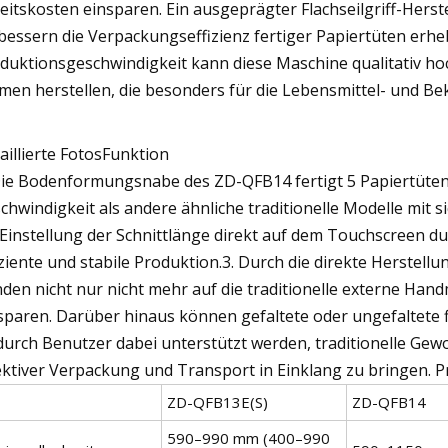
eitskosten einsparen. Ein ausgeprägter Flachseilgriff-Herst
bessern die Verpackungseffizienz fertiger Papiertüten erh
duktionsgeschwindigkeit kann diese Maschine qualitativ ho
men herstellen, die besonders für die Lebensmittel- und Bek
aillierte FotosFunktion
Die Bodenformungsnabe des ZD-QFB14 fertigt 5 Papiertüten 
chwindigkeit als andere ähnliche traditionelle Modelle mit s
 Einstellung der Schnittlänge direkt auf dem Touchscreen d
iziente und stabile Produktion.3. Durch die direkte Herstell
den nicht nur nicht mehr auf die traditionelle externe Han
sparen. Darüber hinaus können gefaltete oder ungefaltete f
urch Benutzer dabei unterstützt werden, traditionelle Ge
ektiver Verpackung und Transport in Einklang zu bringen.
ZD-QFB13E(S)
ZD-QFB14
590–990 mm (400–990