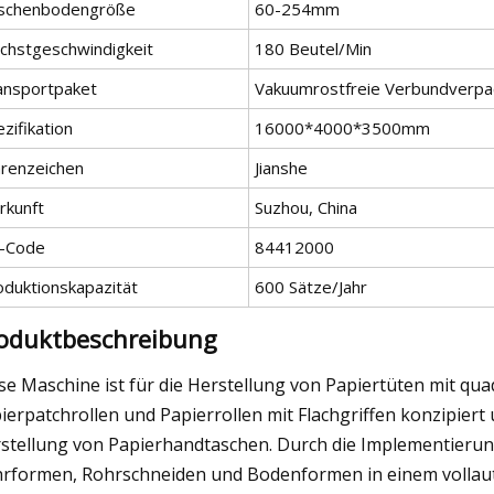
schenbodengröße
60-254mm
chstgeschwindigkeit
180 Beutel/Min
ansportpaket
Vakuumrostfreie Verbundverpa
zifikation
16000*4000*3500mm
renzeichen
Jianshe
rkunft
Suzhou, China
-Code
84412000
oduktionskapazität
600 Sätze/Jahr
oduktbeschreibung
se Maschine ist für die Herstellung von Papiertüten mit qua
ierpatchrollen und Papierrollen mit Flachgriffen konzipiert 
stellung von Papierhandtaschen. Durch die Implementierung 
rformen, Rohrschneiden und Bodenformen in einem vollaut