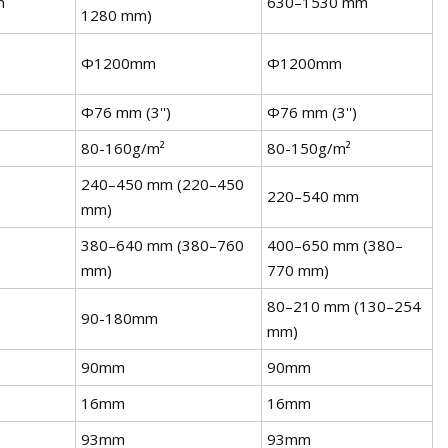
m
630–1530 mm
1280 mm)
Φ1200mm
Φ1200mm
Φ76 mm (3'')
Φ76 mm (3'')
80-160g/m²
80-150g/m²
240–450 mm (220–450
220–540 mm
mm)
380–640 mm (380–760
400–650 mm (380–
mm)
770 mm)
80–210 mm (130–254
90-180mm
mm)
90mm
90mm
16mm
16mm
93mm
93mm