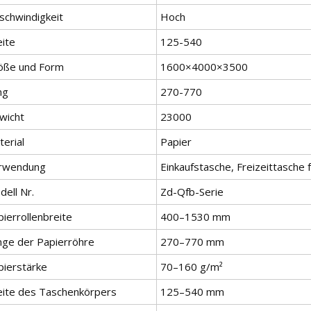
schwindigkeit
Hoch
eite
125-540
öße und Form
1600×4000×3500
ng
270-770
wicht
23000
erial
Papier
rwendung
Einkaufstasche, Freizeittasche
ell Nr.
Zd-Qfb-Serie
ierrollenbreite
400–1530 mm
nge der Papierröhre
270–770 mm
pierstärke
70–160 g/m²
eite des Taschenkörpers
125–540 mm