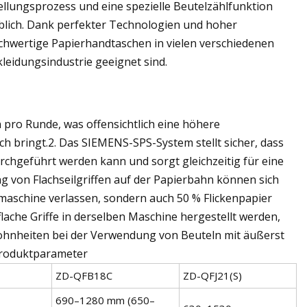
ellungsprozess und eine spezielle Beutelzählfunktion
eblich. Dank perfekter Technologien und hoher
chwertige Papierhandtaschen in vielen verschiedenen
leidungsindustrie geeignet sind.
pro Runde, was offensichtlich eine höhere
ich bringt.2. Das SIEMENS-SPS-System stellt sicher, dass
urchgeführt werden kann und sorgt gleichzeitig für eine
ung von Flachseilgriffen auf der Papierbahn können sich
dmaschine verlassen, sondern auch 50 % Flickenpapier
lache Griffe in derselben Maschine hergestellt werden,
wohnheiten bei der Verwendung von Beuteln mit äußerst
 Produktparameter
ZD-QFB18C
ZD-QFJ21(S)
690–1280 mm (650–