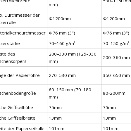
ierrollenbreite
590–1150 m
mm)
x. Durchmesser der
Φ1200mm
Φ1200mm
ierrolle
terialkerndurchmesser
Φ76 mm (3'')
Φ76 mm (3'')
pierstärke
70~160 g/m²
70–150 g/m²
eite des
200–330 mm (125–330
200–360 mm
schenkörpers
mm)
nge der Papierröhre
270–530 mm
350–650 mm
60–150 mm (70–180
schenbodengröße
80-200mm
mm)
che Griffseilhöhe
75mm
75mm
che Griffseilbreite
13mm
13mm
ite der Papierseilrolle
101mm
101mm