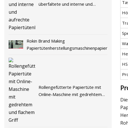
Ta
überfaltete und interne und
aufrechte
Hö
Papiertütenherstellungsmaschine
Tr
Spe
Rokin Brand Making
Wa
Papiertütenherstellungsmaschinenpapier
He
HS
Pr
Pr
Rollengefütterte Papiertüte mit
Online-Maschine mit gedrehtem
Die
und flachem Griff
Pap
Her
Roh