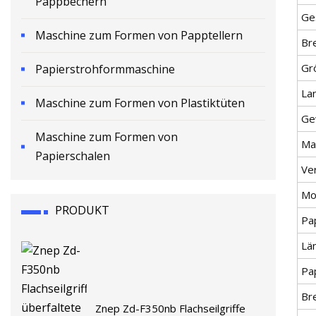
Pappbechern
Ge
Maschine zum Formen von Papptellern
Br
Gr
Papierstrohformmaschine
La
Maschine zum Formen von Plastiktüten
Ge
Maschine zum Formen von
Mat
Papierschalen
Ve
Mod
PRODUKT
Pap
Lä
Pa
Br
Znep Zd-F350nb Flachseilgriffe