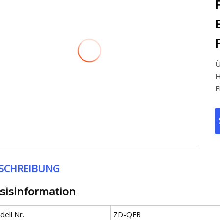
Ü
H
F
SCHREIBUNG
sisinformation
ell Nr.
ZD-QFB