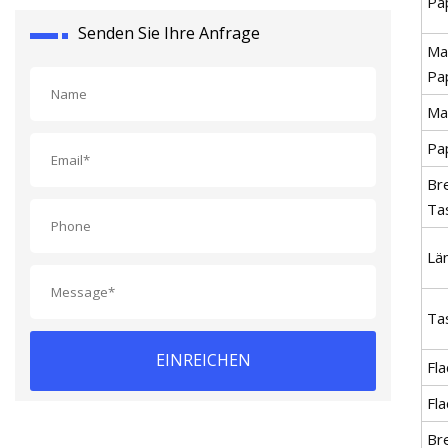
Pap
Senden Sie Ihre Anfrage
Ma
Pap
Ma
Pa
Br
Ta
Lä
Ta
EINREICHEN
Fla
Fla
Bre