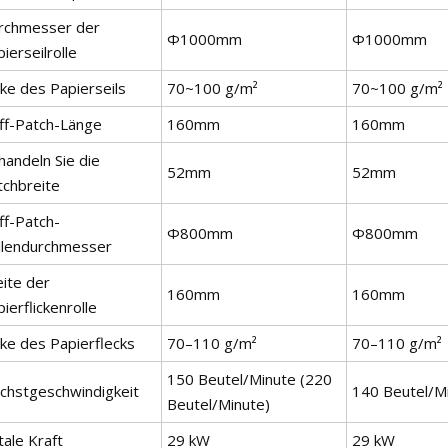
rchmesser der
Φ1000mm
Φ1000mm
ierseilrolle
ke des Papierseils
70~100 g/m²
70~100 g/m²
iff-Patch-Länge
160mm
160mm
handeln Sie die
52mm
52mm
tchbreite
ff-Patch-
Φ800mm
Φ800mm
llendurchmesser
eite der
160mm
160mm
ierflickenrolle
cke des Papierflecks
70–110 g/m²
70–110 g/m²
150 Beutel/Minute (220
chstgeschwindigkeit
140 Beutel/M
Beutel/Minute)
ale Kraft
29 kW
29 kW