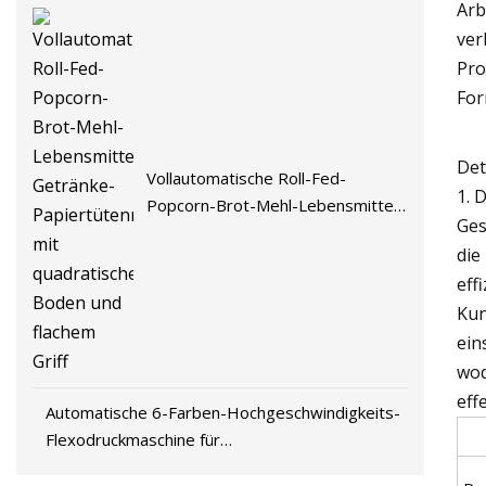
Arb
ver
Pro
For
Det
Vollautomatische Roll-Fed-
1. 
Popcorn-Brot-Mehl-Lebensmittel-
Ges
Getränke-Papiertütenmaschine
die
mit quadratischem Boden und
eff
flachem Griff
Kun
ein
wod
eff
Automatische 6-Farben-Hochgeschwindigkeits-
Flexodruckmaschine für
PP/Papiertüten/Vliesstoffe/Kunststofffolie/Etiketten