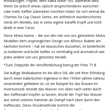
erstklassigen Tropfer, dem Kalita Wave 185, zubereitet wird.
Wenn Sie jedoch etwas optisch ansprechenderes wünschen
oder mehr Kaffee zubereiten möchten Holen Sie sich einmal die
Chemex Six Cup Classic Series, ein ästhetisch wunderschönes
Gerät (im MoMA), das in seine eigene Karaffe tropft und nicht
direkt in eine Tasse.
Diese Moka-Kanne – die von den vier von uns getesteten Moka-
Modellen dem ursprünglichen Design von Alfonso Bialetti am
nächsten kommt – hat ein klassisches Aussehen, ist kinderleicht
zu bedienen und brüht Kaffee so reichhaltig und aromatisch wie
jedes andere von uns getestete Modell.
*Zum Zeitpunkt der Veröffentlichung betrug der Preis 71 $.
Die kultige Mokkakanne im Art-déco-Stil, die seit ihrer Erfindung
durch einen italienischen Ingenieur in den 1930er-Jahren nahezu
unverändert geblieben ist, ist ein Beispiel für das Brauen im
Inversionsstil. Anstatt das Wasser von oben nach unten durch
den Kaffeesatz tropfen zu lassen, drückt der Topf das Wasser
aus seiner unteren Kammer als Dampf nach oben durch den
Kaffeesatz. Diese Druckmethode kommt der