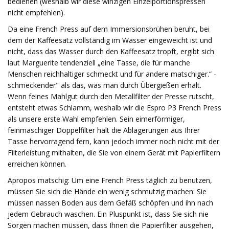
bedienen (weshalb wir diese winzigen Einzelportionspressen
nicht empfehlen).
Da eine French Press auf dem Immersionsbrühen beruht, bei
dem der Kaffeesatz vollständig im Wasser eingeweicht ist und
nicht, dass das Wasser durch den Kaffeesatz tropft, ergibt sich
laut Marguerite tendenziell „eine Tasse, die für manche
Menschen reichhaltiger schmeckt und für andere matschiger.“ -
schmeckender" als das, was man durch Übergießen erhält.
Wenn feines Mahlgut durch den Metallfilter der Presse rutscht,
entsteht etwas Schlamm, weshalb wir die Espro P3 French Press
als unsere erste Wahl empfehlen. Sein eimerförmiger,
feinmaschiger Doppelfilter hält die Ablagerungen aus Ihrer
Tasse hervorragend fern, kann jedoch immer noch nicht mit der
Filterleistung mithalten, die Sie von einem Gerät mit Papierfiltern
erreichen können.
Apropos matschig: Um eine French Press täglich zu benutzen,
müssen Sie sich die Hände ein wenig schmutzig machen: Sie
müssen nassen Boden aus dem Gefäß schöpfen und ihn nach
jedem Gebrauch waschen. Ein Pluspunkt ist, dass Sie sich nie
Sorgen machen müssen, dass Ihnen die Papierfilter ausgehen,