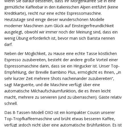
Wenn Sie darauf bestehen, dass Ihr Morgenkaffee Sie in eine
gemütliche Kaffeebar in den italienischen Alpen entführt (keine
Kreditkarte), reicht nur eine echte Espressomaschine.
Heutzutage sind einige dieser wunderschönen Modelle
moderner Maschinen zum Glück auf Einsteigerfreundlichkeit
ausgelegt, obwohl wir immer noch der Meinung sind, dass ein
wenig Übung erforderlich ist, bevor man sich Barista nennen
darf.
Neben der Möglichkeit, zu Hause eine echte Tasse köstlichen
Espresso zuzubereiten, besteht der andere große Vorteil einer
Espressomaschine darin, dass sie ein Hingucker ist. Unser Top-
Empfehlung, der Breville Bambino Plus, ermöglicht es Ihnen, „in
sehr kurzer Zeit mehrere Shots nacheinander zuzubereiten“,
sagt Marguerite, und die Maschine verfügt über eine
automatische Milchaufschäumfunktion, die es Ihnen leicht
macht, mehrere zu servieren (und zu überraschen). Gäste relativ
schnell.
Das 8-Tassen-Modell OXO ist ein kompakter Cousin unserer
Top-Tropfkaffeemaschine und brüht etwas besseren Kaffee,
verfügt jedoch nicht über eine automatische Brühfunktion. Es ist