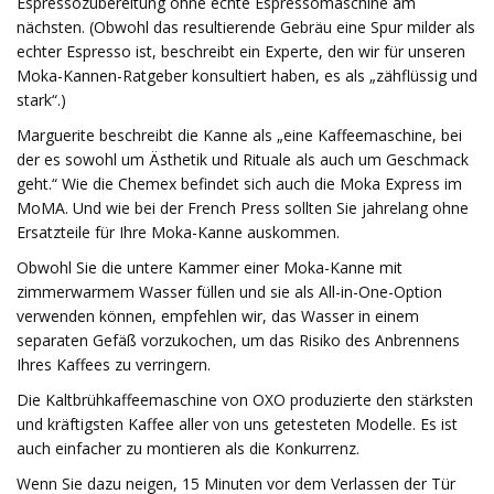
Espressozubereitung ohne echte Espressomaschine am
nächsten. (Obwohl das resultierende Gebräu eine Spur milder als
echter Espresso ist, beschreibt ein Experte, den wir für unseren
Moka-Kannen-Ratgeber konsultiert haben, es als „zähflüssig und
stark“.)
Marguerite beschreibt die Kanne als „eine Kaffeemaschine, bei
der es sowohl um Ästhetik und Rituale als auch um Geschmack
geht.“ Wie die Chemex befindet sich auch die Moka Express im
MoMA. Und wie bei der French Press sollten Sie jahrelang ohne
Ersatzteile für Ihre Moka-Kanne auskommen.
Obwohl Sie die untere Kammer einer Moka-Kanne mit
zimmerwarmem Wasser füllen und sie als All-in-One-Option
verwenden können, empfehlen wir, das Wasser in einem
separaten Gefäß vorzukochen, um das Risiko des Anbrennens
Ihres Kaffees zu verringern.
Die Kaltbrühkaffeemaschine von OXO produzierte den stärksten
und kräftigsten Kaffee aller von uns getesteten Modelle. Es ist
auch einfacher zu montieren als die Konkurrenz.
Wenn Sie dazu neigen, 15 Minuten vor dem Verlassen der Tür