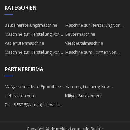
KATEGORIEN
Beutelherstellungsmaschine
Maschine zur Herstellung von
Papiertüten
Maschine zur Herstellung von
Beutelmaschine
Vliesbeuteln
Papiertütenmaschine
Vliesbeutelmaschine
Maschine zur Herstellung von
Maschine zum Formen von
Pappbechern
Papptellern
PARTNERFIRMA
Maßgeschneiderte Epoxidharze
Nantong Lianheng New
als Pulverlackmaterial
Material Co., Ltd
Lieferanten von
billiger Butylzement
Eckduschregalen
ZK - BESTE(Xiamen) Umwelt
Wissenschaft & Technologie
Co., Ltd.
Copyright © de.prdkjdzf.com, Alle Rechte